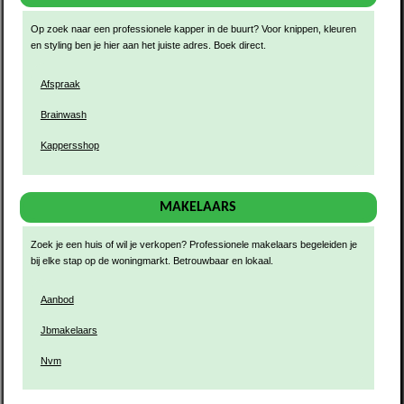
Op zoek naar een professionele kapper in de buurt? Voor knippen, kleuren
en styling ben je hier aan het juiste adres. Boek direct.
Afspraak
Brainwash
Kappersshop
MAKELAARS
Zoek je een huis of wil je verkopen? Professionele makelaars begeleiden je
bij elke stap op de woningmarkt. Betrouwbaar en lokaal.
Aanbod
Jbmakelaars
Nvm