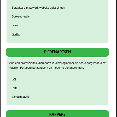
Betaalbare maatwerk website oplossingen
Bureaucreatief
Iwink
Sortlist
DIERENARTSEN
Vind een professionele dierenarts in jouw regio voor de beste zorg voor jouw
huisdier. Persoonlijke aandacht en moderne behandelingen.
Bpl
Pets
Vanduintotdijk
KAPPERS