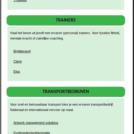
TRAINERS
Haal het beste uit jezelf met ervaren (personal) trainers. Voor fysieke fitheid,
mentale kracht of zakelijke coaching.
Brigitteravel
Clarin
Eipa
TRANSPORTBEDRIJVEN
Voor snel en betrouwbaar transport kies je een ervaren transportbedrijf.
Nationaal en internationaal vervoer op maat.
Artwork management solutions
Evofenedexbedrijvengids