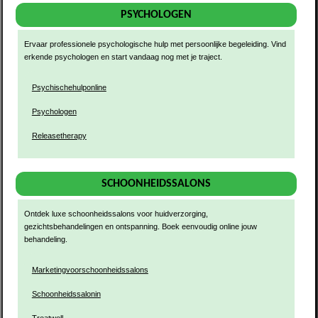
PSYCHOLOGEN
Ervaar professionele psychologische hulp met persoonlijke begeleiding. Vind
erkende psychologen en start vandaag nog met je traject.
Psychischehulponline
Psychologen
Releasetherapy
SCHOONHEIDSSALONS
Ontdek luxe schoonheidssalons voor huidverzorging,
gezichtsbehandelingen en ontspanning. Boek eenvoudig online jouw
behandeling.
Marketingvoorschoonheidssalons
Schoonheidssalonin
Treatwell